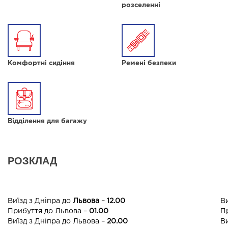
розселенні
Комфортні сидіння
Ремені безпеки
Відділення для багажу
РОЗКЛАД
Виїзд з Дніпра до
Львова
–
12.00
Ви
Прибуття до Львова –
01.00
П
Виїзд з Дніпра до Львова –
20.00
Ви