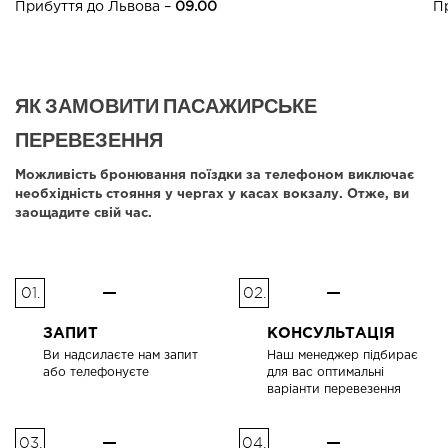
Прибуття до Львова –
09.00
П
ЯК ЗАМОВИТИ ПАСАЖИРСЬКЕ
ПЕРЕВЕЗЕННЯ
Можливість бронювання поїздки за телефоном виключає
необхідність стояння у чергах у касах вокзалу. Отже, ви
заощадите свій час.
01.
02.
ЗАПИТ
КОНСУЛЬТАЦІЯ
Ви надсилаєте нам запит
Наш менеджер підбирає
або телефонуєте
для вас оптимальні
варіанти перевезення
03.
04.