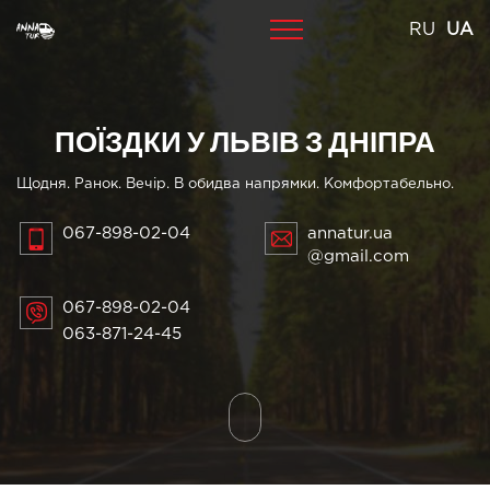
Skip
RU
UA
to
content
ПОЇЗДКИ У ЛЬВІВ З ДНІПРА
Щодня. Ранок. Вечір. В обидва напрямки. Комфортабельно.
067-898-02-04
annatur.ua
@gmail.com
067-898-02-04
063-871-24-45