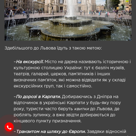
Здебільшого до Львова їдуть з такою метою:
–
На екскурсії.
Місто не дарма називають історичною і
культурною столицею України: тут є безліч музеїв,
театрів, галерей, церков, пам’ятників і інших
визначних пам’яток, які можна відвідати як у складі
екскурсійних груп, так і самостійно.
–
По дорозі в Карпати.
Добираючись з Дніпра на
відпочинок в українські Карпати у будь-яку пору
року, туристи часто беруть
квитки
до Львова, де
роблять зупинку, а вже звідти добираються до
кінцевого пункту призначення.
–
Транзитом на шляху до Європи.
Завдяки відносній