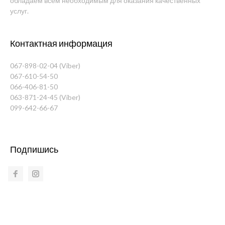
обладаем всем необходимым для оказания качественных
услуг.
Контактная информация
067-898-02-04 (Viber)
067-610-54-50
066-406-81-50
063-871-24-45 (Viber)
099-642-66-67
Подпишись
Facebook
Instagram