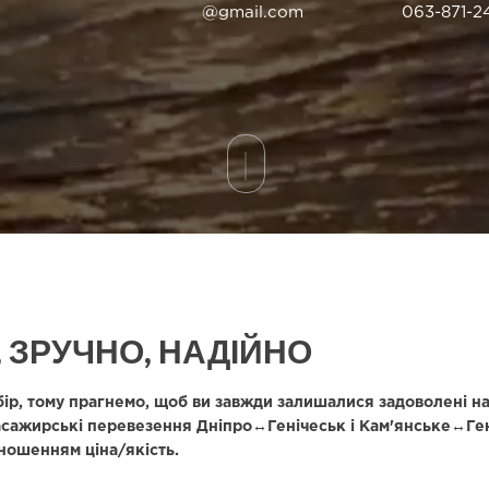
@gmail.com
063-871-2
 ЗРУЧНО, НАДІЙНО
бір, тому прагнемо, щоб ви завжди залишалися задоволені 
сажирські перевезення Дніпро↔Генічеськ і Кам'янське↔Ген
ношенням ціна/якість.