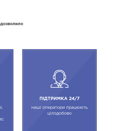
 дозволило
ПІДТРИМКА 24/7
і,
наші оператори працюють
цілодобово
ас