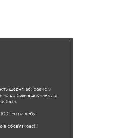
ють щодня, збираємо у
имо до бази відпочинку, а
 ж бази.
100 грн на добу.
в обов'язково!!!