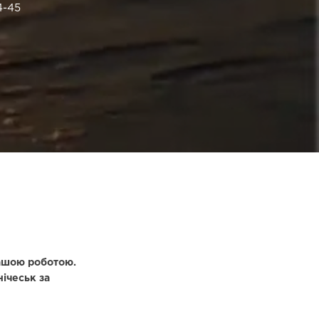
4-45
нашою роботою.
ічеськ за