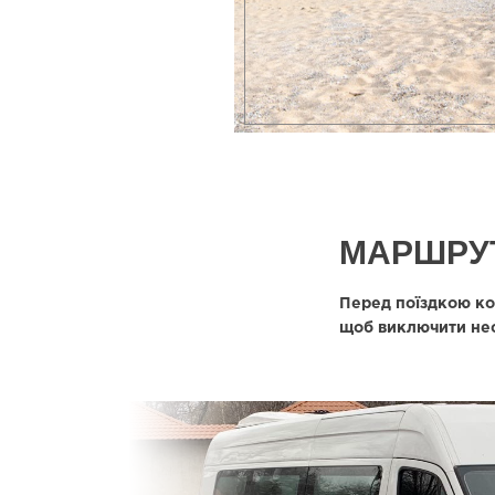
МАРШРУТ
Перед поїздкою ко
щоб виключити несп