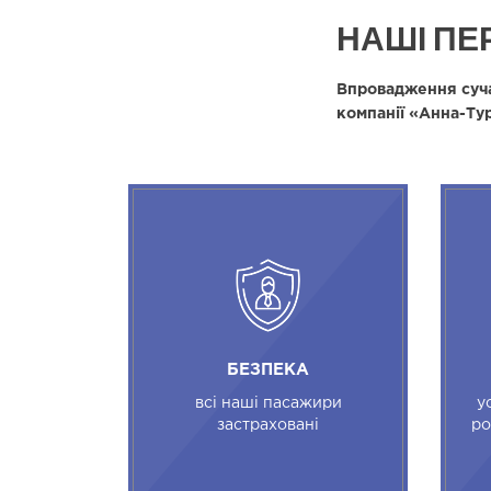
НАШІ ПЕ
Впровадження суча
компанії «Анна-Тур
БЕЗПЕКА
всі наші пасажири
у
застраховані
ро