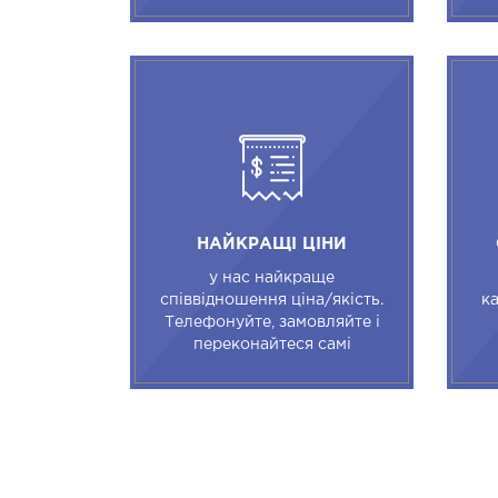
НАЙКРАЩІ ЦІНИ
у нас найкраще
співвідношення ціна/якість.
ка
Телефонуйте, замовляйте і
переконайтеся самі