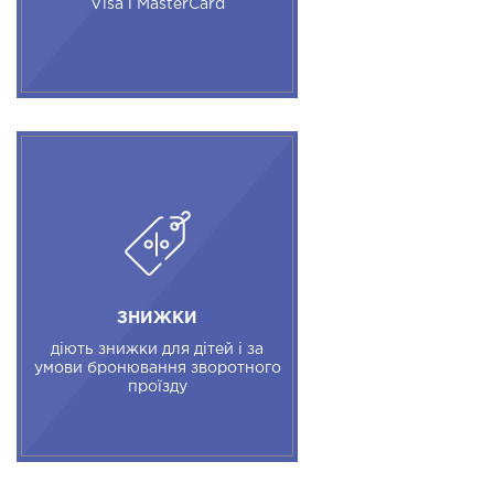
Visa і MasterCard
ЗНИЖКИ
діють знижки для дітей і за
умови бронювання зворотного
проїзду