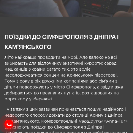
ПОЇЗДКИ ДО СІМФЕРОПОЛЯ З ДНІПРА І
КАМ'ЯНСЬКОГО
Літо найкраще проводити на морі. Але далеко не всі
вибирають для відпочинку екзотичні курорти: серед
мешканців України багато тих, хто воліє
насолоджуватися сонцем на Кримському півострові.
Тому з року в рік дружніми компаніями або сім’ями з
дітьми подорожують у місто Сімферополь, а звідти вже
добираються до населених пунктів, розташованих на
морському узбережжі.
І у зв’язку з цим зазвичай починається пошук надійного і
недорогого способу доїхати до столиці Криму з Дніпра
чи Кам’янського. Комфортабельні
маршрутки
«Anna-Tur»
здійснюють поїздки до Сімферополя з Дніпра і