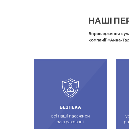
НАШІ ПЕ
Впровадження суча
компанії «Анна-Тур
БЕЗПЕКА
всі наші пасажири
у
застраховані
ро