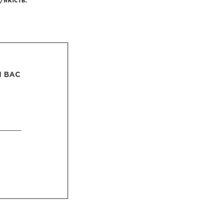
якість.
І ВАС