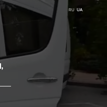
RU
UA
,