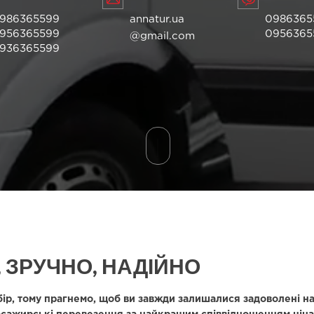
986365599
annatur.ua
0986365
956365599
0956365
@gmail.com
936365599
 ЗРУЧНО, НАДІЙНО
бір, тому прагнемо, щоб ви завжди залишалися задоволені 