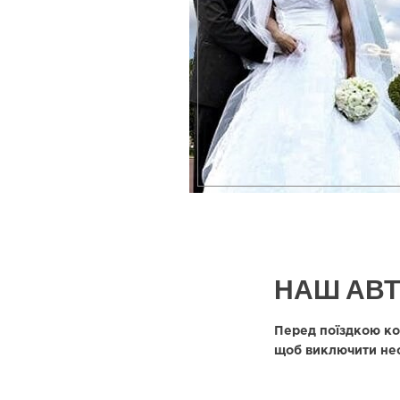
НАШ АВ
Перед поїздкою ко
щоб виключити несп