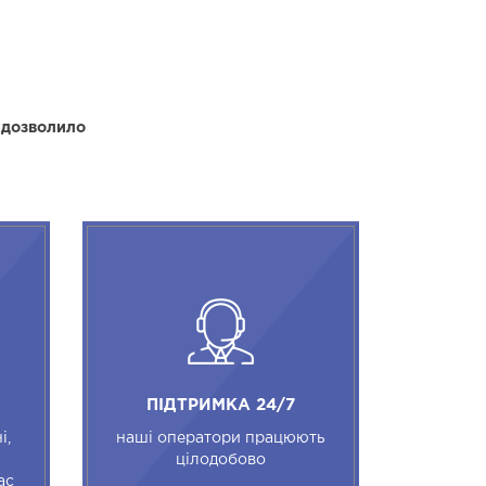
 дозволило
ПІДТРИМКА 24/7
і,
наші оператори працюють
цілодобово
ас